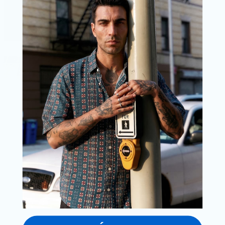
H PANTS COOL GUY
€42.00
€34.00
Colour
Camel
Petrol
Size
S
XL
2XL