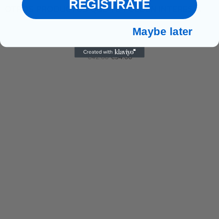
REGÍSTRATE
OTROS PRODUCTOS QUE TE PUEDEN INTERESAR
-€8.00
Maybe later
MEN'S STRAIGHT JEANS
€42.00
€34.00