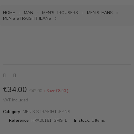
HOME
MAN
MEN'S TROUSERS
MEN'S JEANS
MEN'S STRAIGHT JEANS
€34.00
€42.00
Save €8.00
VAT included
Category:
MEN'S STRAIGHT JEANS
Reference:
HPA00161_GRIS_L
In stock:
1 Items