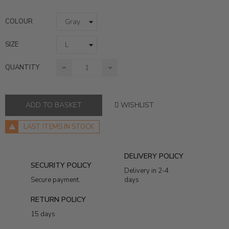
COLOUR
SIZE
QUANTITY
WISHLIST
ADD TO BASKET
LAST ITEMS IN STOCK
DELIVERY POLICY
SECURITY POLICY
Delivery in 2-4
Secure payment.
days
RETURN POLICY
15 days